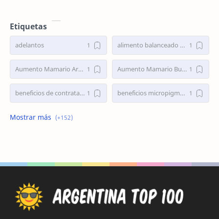
una de las alternativas más seguras y atra…
Etiquetas
adelantos
alimento balanceado gatos
Aumento Mamario Argentina
Aumento Mamario Buenos Aires
beneficios de contratar personal eventual
beneficios micropigmentacion de cejas
bolsa de trabajo
Bolsa de Trabajo Argentina
Bolsa de Trabajo Capital Federal
bolsa de trabajo cordoba
bolsa de trabajo la plata
bumeran empleos
buscar trabajo
busco empleo
busco empleo cordoba
Busco empleo en Buenos Aires