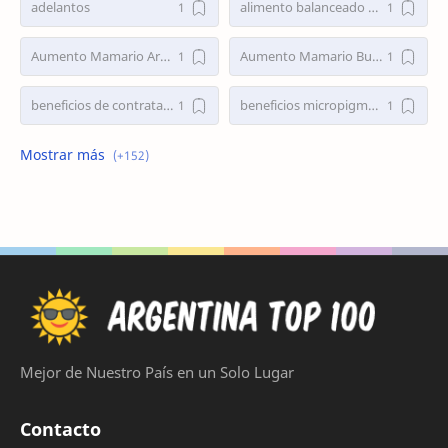
adelantos
alimento balanceado gatos
Aumento Mamario Argentina
Aumento Mamario Buenos Aires
beneficios de contratar personal eventual
beneficios micropigmentacion de cejas
bolsa de trabajo
Bolsa de Trabajo Argentina
Bolsa de Trabajo Capital Federal
bolsa de trabajo cordoba
bolsa de trabajo la plata
bumeran empleos
buscar trabajo
busco empleo
busco empleo cordoba
Busco empleo en Buenos Aires
Mejor de Nuestro País en un Solo Lugar
busco trabajo
busco trabajo en Argentina
Contacto
busco trabajo en buenos aires
busco trabajo en capital federal